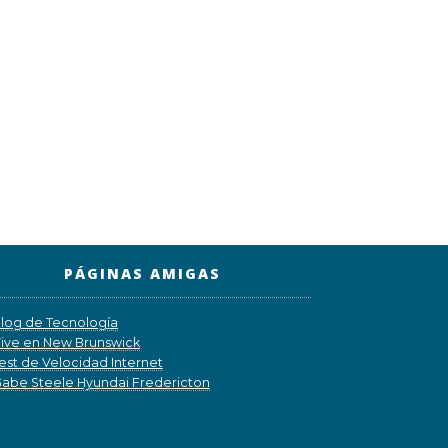
PÁGINAS AMIGAS
log de Tecnología
ive en New Brunswick
est de Velocidad Internet
abe Steele Hyundai Fredericton