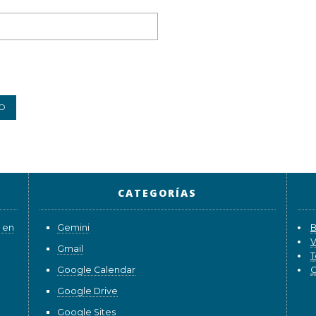
CATEGORÍAS
 en
Gemini
B
V
Gmail
T
Google Calendar
G
Google Drive
Google Sites