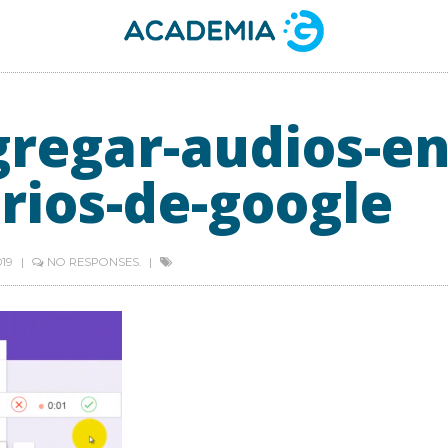
regar-audios-en
rios-de-google
019
NO RESPONSES.