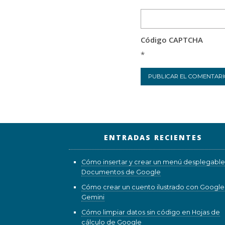
Código CAPTCHA
*
ENTRADAS RECIENTES
Cómo insertar y crear un menú desplegable
Documentos de Google
Cómo crear un cuento ilustrado con Google
Gemini
Cómo limpiar datos sin código en Hojas de
cálculo de Google