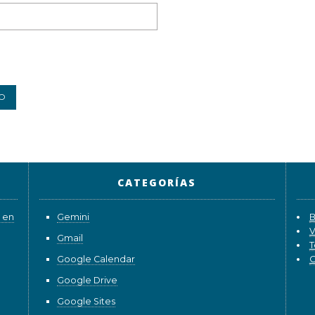
CATEGORÍAS
 en
Gemini
B
V
Gmail
T
Google Calendar
G
Google Drive
Google Sites