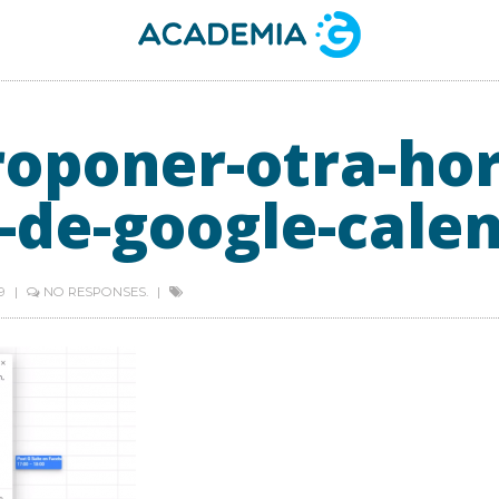
oponer-otra-hor
-de-google-cale
19
NO RESPONSES.