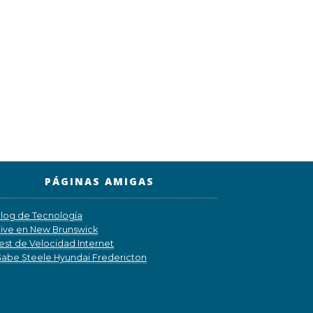
PÁGINAS AMIGAS
log de Tecnología
ive en New Brunswick
est de Velocidad Internet
abe Steele Hyundai Fredericton