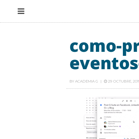
como-pr
eventos
BY
ACADEMIA G
29 OCTUBRE, 20