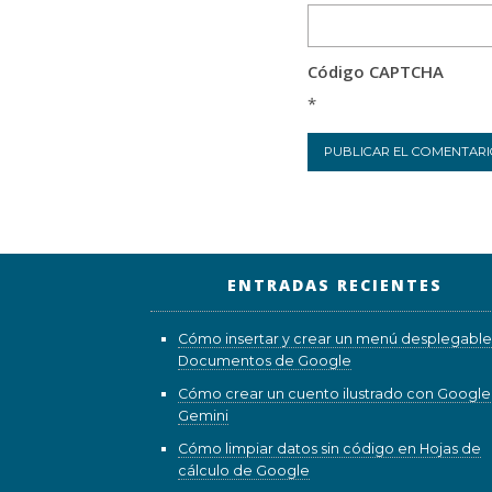
Código CAPTCHA
*
ENTRADAS RECIENTES
Cómo insertar y crear un menú desplegable
Documentos de Google
Cómo crear un cuento ilustrado con Google
Gemini
Cómo limpiar datos sin código en Hojas de
cálculo de Google