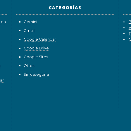
CATEGORÍAS
 en
Gemini
B
V
Gmail
T
Google Calendar
G
Google Drive
Google Sites
n
Otros
Sin categoría
ar