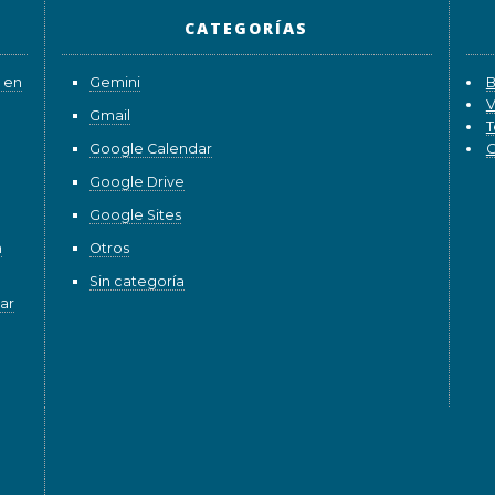
CATEGORÍAS
 en
Gemini
B
V
Gmail
T
Google Calendar
G
Google Drive
Google Sites
n
Otros
Sin categoría
ar