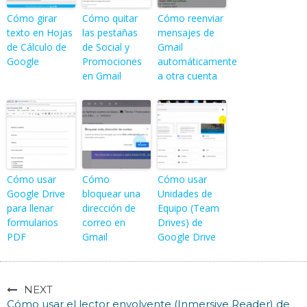
Cómo girar
Cómo quitar
Cómo reenviar
texto en Hojas
las pestañas
mensajes de
de Cálculo de
de Social y
Gmail
Google
Promociones
automáticamente
en Gmail
a otra cuenta
Cómo usar
Cómo
Cómo usar
Google Drive
bloquear una
Unidades de
para llenar
dirección de
Equipo (Team
formularios
correo en
Drives) de
PDF
Gmail
Google Drive
NEXT
Cómo usar el lector envolvente (Inmersive Reader) de