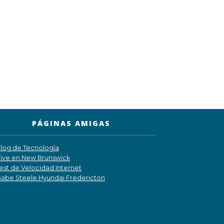
PÁGINAS AMIGAS
log de Tecnología
ive en New Brunswick
est de Velocidad Internet
abe Steele Hyundai Fredericton