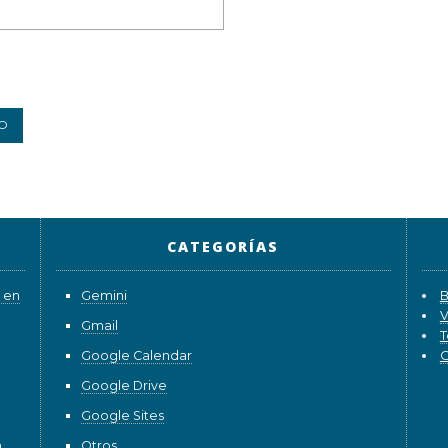
CATEGORÍAS
 en
Gemini
B
V
Gmail
T
Google Calendar
G
Google Drive
Google Sites
n
Otros