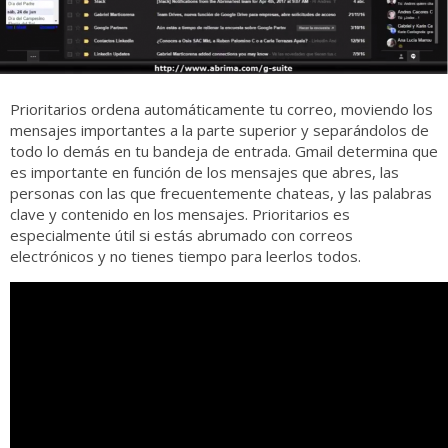
Prioritarios ordena automáticamente tu correo, moviendo los
mensajes importantes a la parte superior y separándolos de
todo lo demás en tu bandeja de entrada. Gmail determina que
es importante en función de los mensajes que abres, las
personas con las que frecuentemente chateas, y las palabras
clave y contenido en los mensajes. Prioritarios es
especialmente útil si estás abrumado con correos
electrónicos y no tienes tiempo para leerlos todos.