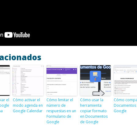
lacionados
ar el
Cómo activar el
Cómo limitar el
Cómo usar la
Cómo compa
oogle
modo agenda en
número de
herramienta
Documentos
na
Google Calendar
respuestas en un
copiar formato
Google
Formulario de
en Documentos
Google
de Google