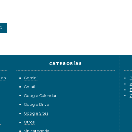
CATEGORÍAS
 en
Gemini
B
V
Gmail
T
Google Calendar
G
Google Drive
Google Sites
n
Otros
Sin categoría