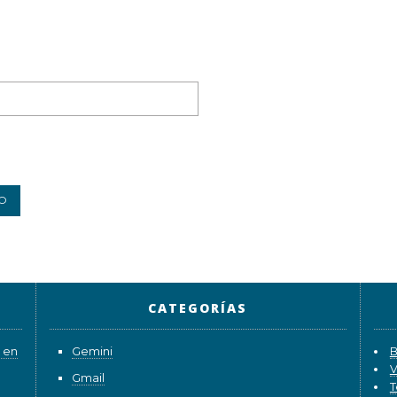
CATEGORÍAS
 en
Gemini
B
V
Gmail
T