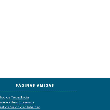
PÁGINAS AMIGAS
log de Tecnología
ive en New Brunswick
est de Velocidad Internet