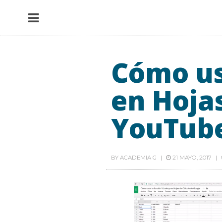
Cómo us
en Hoja
YouTub
BY
ACADEMIA G
21 MAYO, 2017