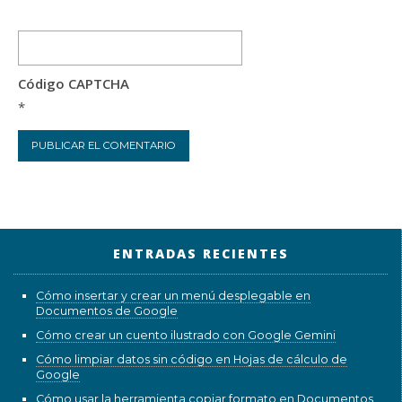
Código CAPTCHA
*
ENTRADAS RECIENTES
Cómo insertar y crear un menú desplegable en
Documentos de Google
Cómo crear un cuento ilustrado con Google Gemini
Cómo limpiar datos sin código en Hojas de cálculo de
Google
Cómo usar la herramienta copiar formato en Documentos