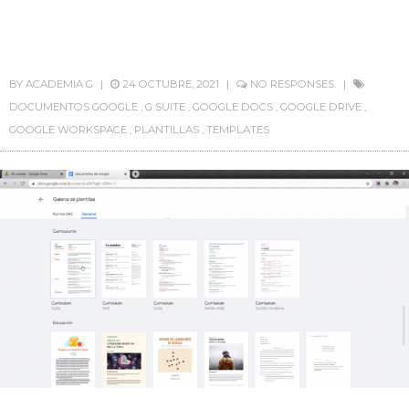
BY
ACADEMIA G
24 OCTUBRE, 2021
NO RESPONSES.
DOCUMENTOS GOOGLE
,
G SUITE
,
GOOGLE DOCS
,
GOOGLE DRIVE
,
GOOGLE WORKSPACE
,
PLANTILLAS
,
TEMPLATES