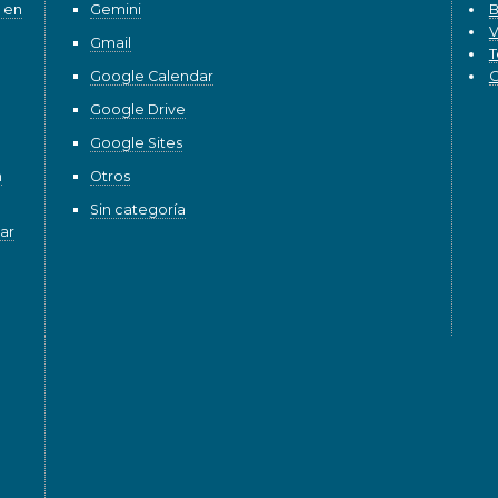
 en
Gemini
B
V
Gmail
T
Google Calendar
G
Google Drive
Google Sites
n
Otros
Sin categoría
ar