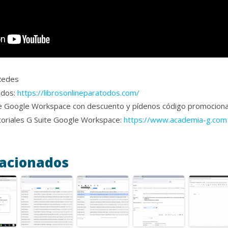
 Redes
odos:
https://librosonlineparatodos.com/
te Google Workspace con descuento y pídenos código promociona
toriales G Suite Google Workspace:
https://www.academia-g.com
lacionados