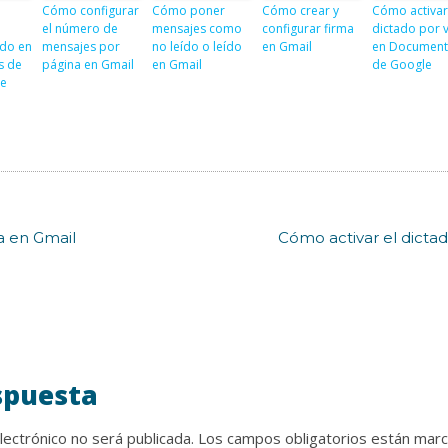
o
Cómo configurar
Cómo poner
Cómo crear y
Cómo activar
el número de
mensajes como
configurar firma
dictado por 
ado en
mensajes por
no leído o leído
en Gmail
en Document
s de
página en Gmail
en Gmail
de Google
ve
a en Gmail
Cómo activar el dict
spuesta
lectrónico no será publicada.
Los campos obligatorios están mar