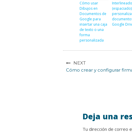
Cómo usar
Interlinead
Dibujos en
(espaciado)
Documentos de
personaliz
Google para
documento
insertar una caja
Google Dri
de texto o una
forma
personalizada
NEXT
Cómo crear y configurar firm
Deja una re
Tu dirección de correo e