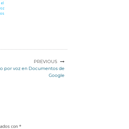
 el
voz
os
PREVIOUS
ado por voz en Documentos de
Google
cados con
*