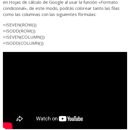
en Hojas de cálculo de Google al usar la función «Formato
condicional», de este modo, podrás colorear tanto las filas
como las columnas con las siguientes fórmulas:
=ISEVEN(ROW())
=ISODD(ROW())
=ISEVEN(COLUMN())
=ISODD(COLUMN())