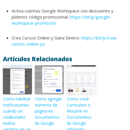
Activa cuentas Google Workspace con descuento y
pídenos código promocional:
https://bit.ly/google-
workspace-promocion
Crea Cursos Online y Gana Dinero:
https://bit.ly/crea-
cursos-online-ya
Artículos Relacionados
Cómo habilitar
Cómo agregar
Cómo crear
notificaciones
números de
Curriculum o
cuando un
página en
Resume en
colaborador
Documentos
Documentos
realiza
de Google
de Google
cambios en un
utilizando