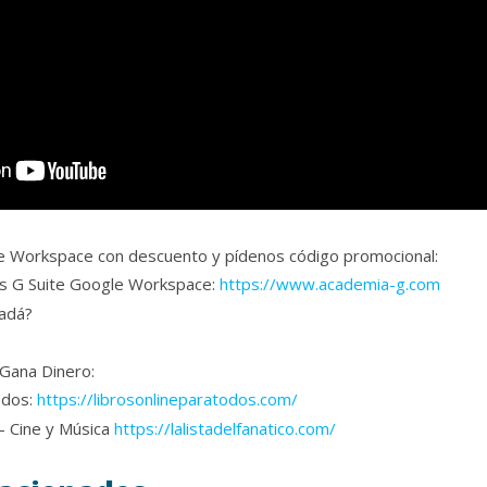
e Workspace con descuento y pídenos código promocional:
es G Suite Google Workspace:
https://www.academia-g.com
adá?
 Gana Dinero:
odos:
https://librosonlineparatodos.com/
 – Cine y Música
https://lalistadelfanatico.com/