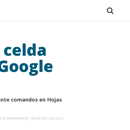
 celda
Google
iante comandos en Hojas
LE WORKSPACE
,
HOJA DE CALCULO