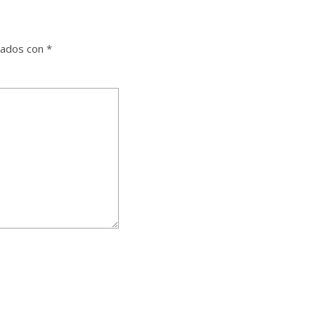
cados con
*