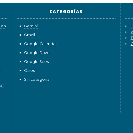
CATEGORÍAS
 en
Gemini
B
V
Gmail
T
Google Calendar
G
Google Drive
Google Sites
n
Otros
Sin categoría
ar