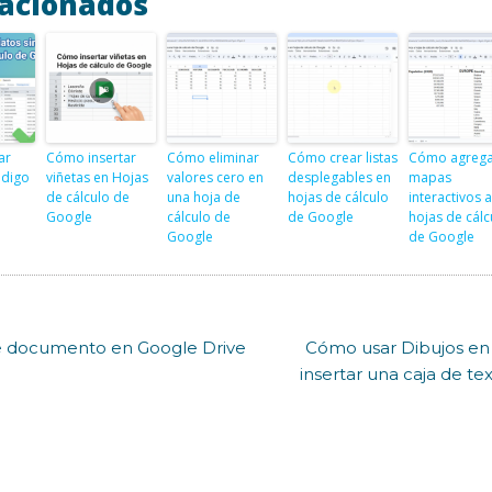
lacionados
ar
Cómo insertar
Cómo eliminar
Cómo crear listas
Cómo agrega
ódigo
viñetas en Hojas
valores cero en
desplegables en
mapas
de cálculo de
una hoja de
hojas de cálculo
interactivos a
Google
cálculo de
de Google
hojas de cálc
Google
de Google
e documento en Google Drive
Cómo usar Dibujos e
insertar una caja de t