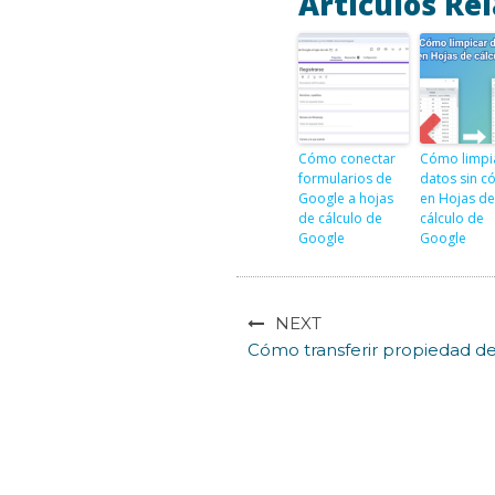
Artículos Re
Cómo conectar
Cómo limpi
formularios de
datos sin c
Google a hojas
en Hojas de
de cálculo de
cálculo de
Google
Google
NEXT
Cómo transferir propiedad d