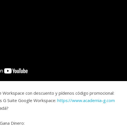
e Workspace con descuento y pídenos código promocional:
es G Suite Google Workspace:
https://www.academia-g.com
nadá?
 Gana Dinero: