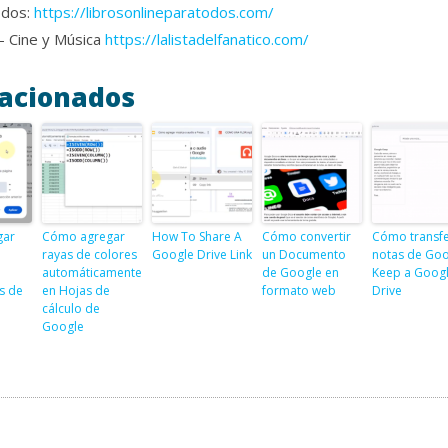
odos:
https://librosonlineparatodos.com/
 – Cine y Música
https://lalistadelfanatico.com/
lacionados
gar
Cómo agregar
How To Share A
Cómo convertir
Cómo transfe
e
rayas de colores
Google Drive Link
un Documento
notas de Goo
automáticamente
de Google en
Keep a Goog
s de
en Hojas de
formato web
Drive
cálculo de
Google