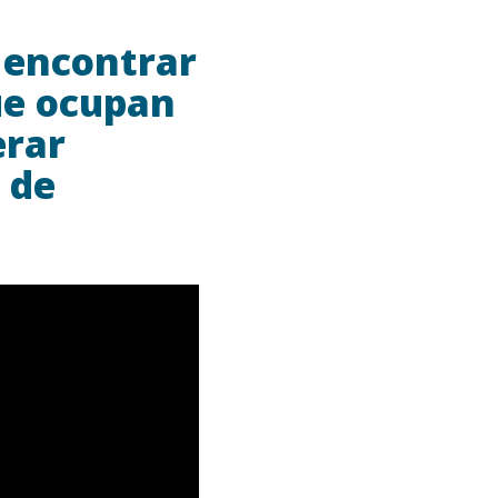
 encontrar
ue ocupan
erar
 de