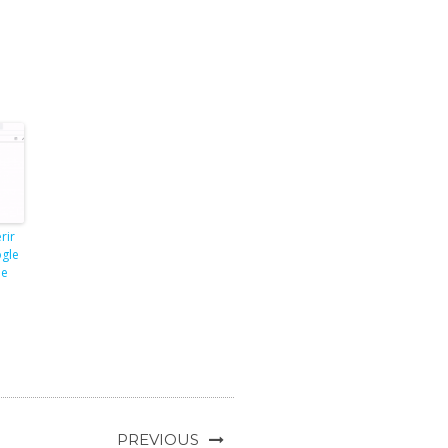
rir
gle
le
PREVIOUS