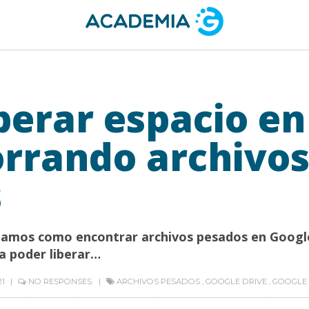
berar espacio en
orrando archivo
s
eñamos como encontrar archivos pesados en Googl
ra poder liberar…
21
NO RESPONSES.
ARCHIVOS PESADOS
,
GOOGLE DRIVE
,
GOOGLE