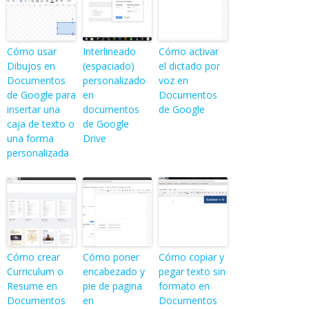
Cómo usar
Interlineado
Cómo activar
Dibujos en
(espaciado)
el dictado por
Documentos
personalizado
voz en
de Google para
en
Documentos
insertar una
documentos
de Google
caja de texto o
de Google
una forma
Drive
personalizada
Cómo crear
Cómo poner
Cómo copiar y
Curriculum o
encabezado y
pegar texto sin
Resume en
pie de pagina
formato en
Documentos
en
Documentos