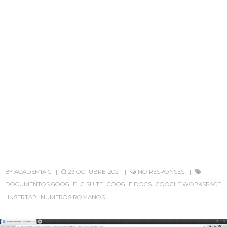
BY
ACADEMIA G
23 OCTUBRE, 2021
NO RESPONSES.
DOCUMENTOS GOOGLE
,
G SUITE
,
GOOGLE DOCS
,
GOOGLE WORKSPACE
,
INSERTAR
,
NUMEROS ROMANOS