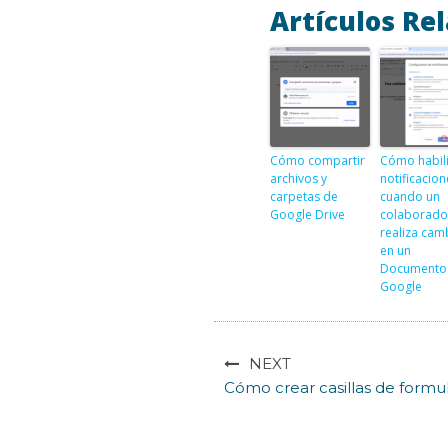
Artículos Re
Cómo compartir
Cómo habili
archivos y
notificacion
carpetas de
cuando un
Google Drive
colaborado
realiza cam
en un
Documento
Google
NEXT
Cómo crear casillas de form