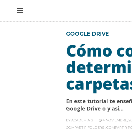
GOOGLE DRIVE
Cómo co
determi
carpeta
En este tutorial te ens
Google Drive o y así…
BY
ACADEMIA G
4 NOVIEMBRE, 2
COMPARTIR FOLDERS
,
COMPARTIR P