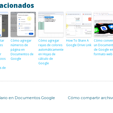
lacionados
tar
Cómo agregar
Cómo agregar
How To Share A
Cómo convert
es
números de
rayas de colores
Google Drive Link
un Documen
página en
automáticamente
de Google e
r
Documentos de
en Hojas de
formato web
bios
Google
cálculo de
Google
s de
ulario en Documentos Google
Cómo compartir archivo