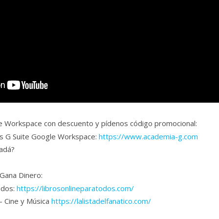
e Workspace con descuento y pídenos código promocional:
es G Suite Google Workspace:
https://www.academia-g.com
nadá?
 Gana Dinero:
odos:
https://librosonlineparatodos.com/
 – Cine y Música
https://lalistadelfanatico.com/