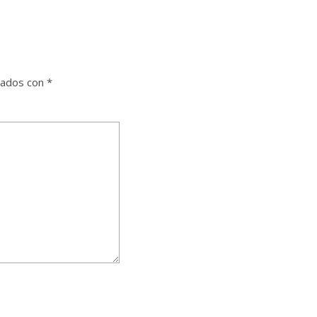
cados con
*