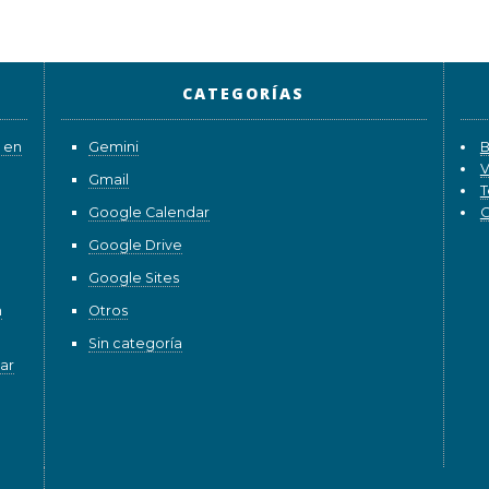
CATEGORÍAS
 en
Gemini
B
V
Gmail
T
Google Calendar
G
Google Drive
Google Sites
n
Otros
Sin categoría
ar